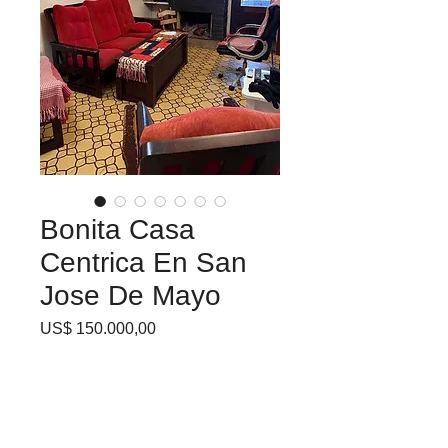
Bonita Casa
Centrica En San
Jose De Mayo
Precio
US$ 150.000,00
🏡
Casa céntrica en venta –
San José de Mayo
📍 Gran propiedad con
entrada y salida a dos calles,