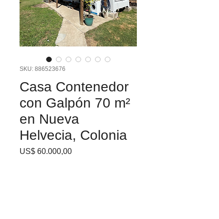
SKU: 886523676
Casa Contenedor
con Galpón 70 m²
en Nueva
Helvecia, Colonia
Precio
US$ 60.000,00
En venta – Casa
contenedor con gran
galpón en Nueva Helvecia,
Colonia