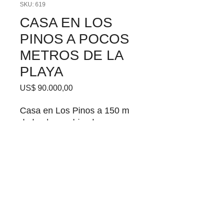
SKU: 619
CASA EN LOS
PINOS A POCOS
METROS DE LA
PLAYA
Precio
US$ 90.000,00
Casa en Los Pinos a 150 m
de la playa, ubicada en
esquina Ibirapita y Coronilla.
La casa consta de dos
habitaciones, con barbacoa
(garaje) con otra habitacion y
baño.
Email:
cfpropiedades@adinet.com.uy
|
Tel:
4558 7757 - 099300899
-