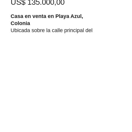
Precio
US$ 135.000,00
Casa en venta en Playa Azul,
Colonia
Ubicada sobre la calle principal del
balneario, entre Playa Fomento y
Britópolis, a poco más de una
cuadra de la costa del Río de la
Plata y cercana a los principales
servicios de la zona.
La propiedad se desarrolla sobre
un terreno de más de 500 m² y
ofrece una excelente combinación
entre comodidad, funcionalidad y
potencial de crecimiento.
Distribución de la vivienda
principal:
• Living, cocina y comedor
integrados