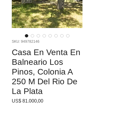
SKU: 949782146
Casa En Venta En
Balneario Los
Pinos, Colonia A
250 M Del Rio De
La Plata
Precio
US$ 81.000,00
Casa en venta – Balneario
Los Pinos, Colonia
Ubicada en calle Ceibo, entre