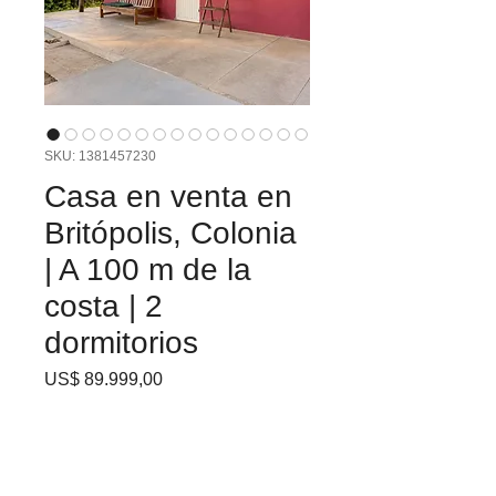
SKU: 1381457230
Casa en venta en
Britópolis, Colonia
| A 100 m de la
costa | 2
dormitorios
Precio
US$ 89.999,00
Casa en venta en Playa
Britópolis, Colonia
Ubicada sobre
calle