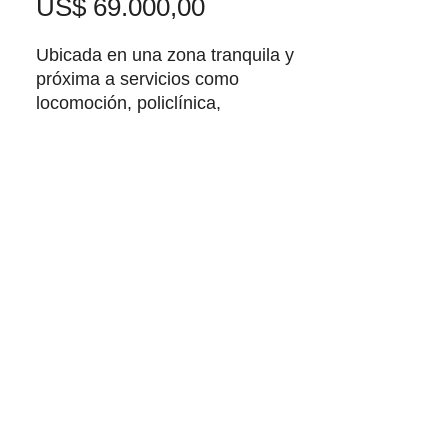
Precio
US$ 69.000,00
Ubicada en una zona tranquila y
próxima a servicios como
locomoción, policlínica,
supermercado y farmacia. Ideal
para quienes buscan combinar
confort, entorno natural y cercanía
a la costa.
Características principales:
• Construida con contenedores
refrigerados, lo que brinda
excelente aislación térmica.
• Amplio terreno de 600 m², con
espacio para seguir ampliando o
disfrutar al aire libre.
• Sobretecho adicional que ofrece
mayor protección.