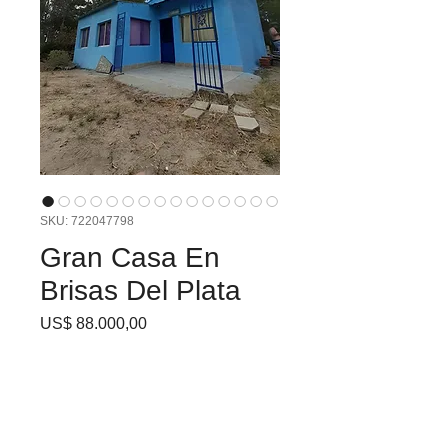
SKU: 722047798
Gran Casa En
Brisas Del Plata
Precio
US$ 88.000,00
Si buscas tranquilidad,
comodidad y una ubicación
privilegiada, ¡esta casa es
para vos! Ubicada en