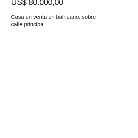
Precio
US$ 80.000,00
Casa en venta en balneario, sobre
calle principal
Propiedad ubicada en una zona
tranquila, con excelente acceso a
servicios y entorno muy
disfrutable, ideal tanto para
vivienda permanente como para
casa de descanso.
La vivienda presenta una
distribución funcional, con
ambientes cómodos y bien
iluminados.
Distribución:
• Living luminoso con cocina–