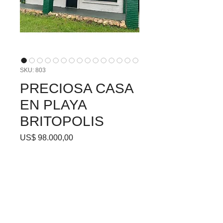
SKU: 803
PRECIOSA CASA
EN PLAYA
BRITOPOLIS
Precio
US$ 98.000,00
Casa en playa Britópolis,
sobre calle Bariloche entre
Rincón del Rey y Callao.
La propiedad se encuentra
en excelente estado de
conservación.