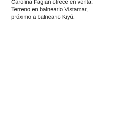
Carolina Fagián ofrece en venta:
Terreno en balneario Vistamar,
próximo a balneario Kiyú.
Consta de una superficie de
516m2 y posee una excelente
ubicación, a escasos metros de
Costanera del Oeste y cercano a
la barranca. Entorno tranquilo y
pintoresco, zona muy valorizada.
Cuenta con un proyecto
constructivo iniciado de dos
plantas de construcción tradicional
y buena cimentación, de
aproximadamente 200m2.
Pozo semisurgente.
Coordine su visita, con mucho
gusto lo atenderemos.