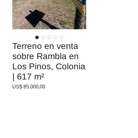
Terreno en venta
sobre Rambla en
Los Pinos, Colonia
| 617 m²
Precio
US$ 85.000,00
Excelente solar ubicado en
primera línea, a pasos del
agua y cercano a servicios.
Una oportunidad ideal para
proyectar vivienda
permanente o inversión en