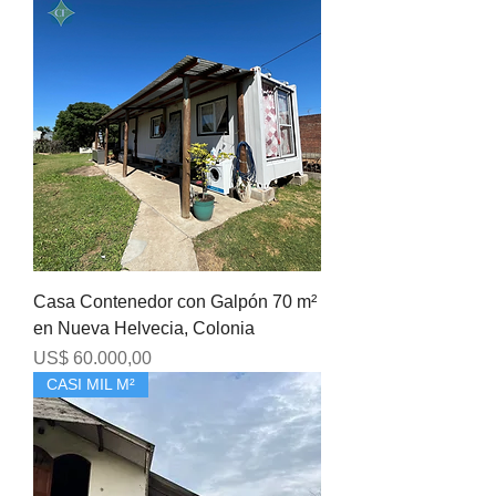
Casa Contenedor con Galpón 70 m²
en Nueva Helvecia, Colonia
Precio
US$ 60.000,00
CASI MIL M²