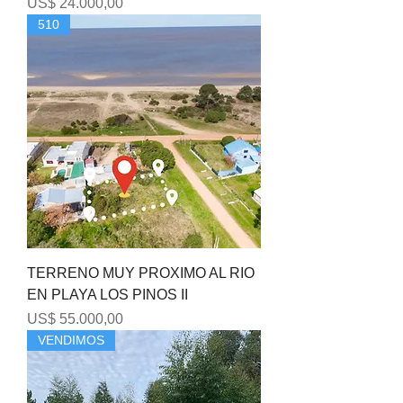
Precio
US$ 24.000,00
510
TERRENO MUY PROXIMO AL RIO
EN PLAYA LOS PINOS II
Precio
US$ 55.000,00
VENDIMOS